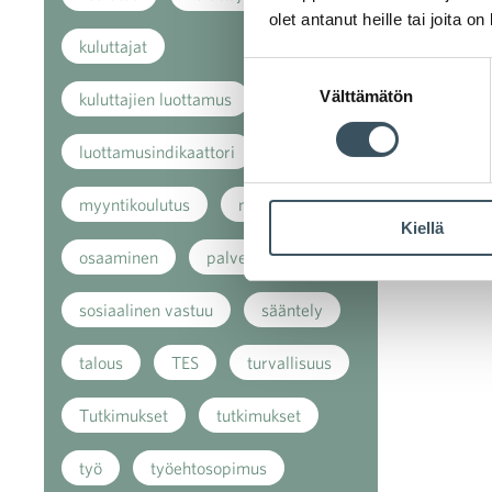
olet antanut heille tai joita o
kuluttajat
Suostumuksen
Välttämätön
valinta
kuluttajien luottamus
luottamusindikaattori
myynti
myyntikoulutus
nuoret
Kiellä
osaaminen
palvelut
sosiaalinen vastuu
sääntely
talous
TES
turvallisuus
Tutkimukset
tutkimukset
työ
työehtosopimus