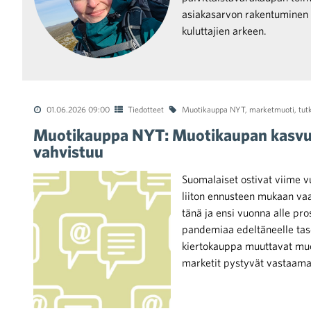
asiakasarvon rakentuminen o
kuluttajien arkeen.
raa toimintaamme
01.06.2026 09:00
Tiedotteet
Muotikauppa NYT
,
marketmuoti
,
tut
Muotikauppa NYT: Muotikaupan kasvu 
vahvistuu
Suomalaiset ostivat viime v
liiton ennusteen mukaan vaat
tänä ja ensi vuonna alle pro
pandemiaa edeltäneelle taso
kiertokauppa muuttavat muo
marketit pystyvät vastaama