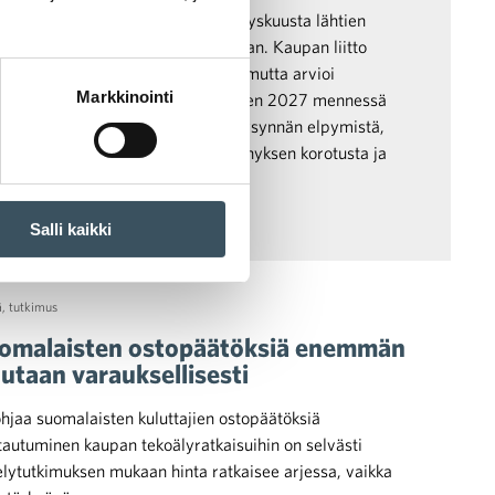
äärä ja liikevaihto ovat olleet syyskuusta lähtien
iskaupassa kuitenkin jatkaa laskuaan. Kaupan liitto
altillisesti tänä ja ensi vuonna, mutta arvioi
Markkinointi
0 työpaikan katoavan alalta vuoteen 2027 mennessä
luttajien varovaisuus jarruttaa kysynnän elpymistä,
n vauhdittamiseksi kotitalousvähennyksen korotusta ja
a poistoa.
Salli kaikki
ä
,
tutkimus
suomalaisten ostopäätöksiä enemmän
utaan varauksellisesti
hjaa suomalaisten kuluttajien ostopäätöksiä
autuminen kaupan tekoälyratkaisuihin on selvästi
elytutkimuksen mukaan hinta ratkaisee arjessa, vaikka