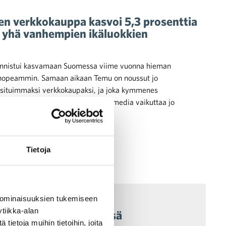
nen verkkokauppa kasvoi 5,3 prosenttia
a yhä vanhempien ikäluokkien
nnistui kasvamaan Suomessa viime vuonna hieman
nopeammin. Samaan aikaan Temu on noussut jo
situimmaksi verkkokaupaksi, ja joka kymmenes
euro päätyy Kiinaan. Sosiaalinen media vaikuttaa jo
uomalaisen ostopäätöksiin.
Tietoja
ymät
 ominaisuuksien tukemiseen
tiikka-alan
sen jarru hellittämässä
ietoja muihin tietoihin, joita