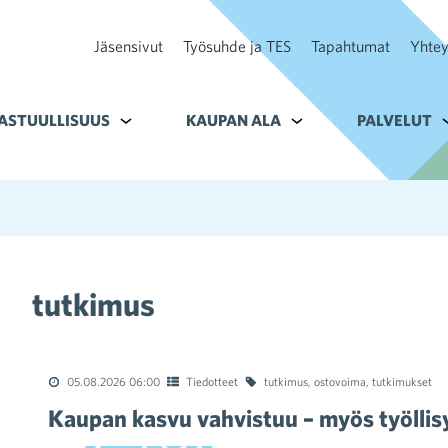
Jäsensivut
Työsuhde ja TES
Tapahtumat
Yhtey
ohteelle Tavoitteet
ASTUULLISUUS
Alavalikko kohteelle Vastuullisuus
KAUPAN ALA
Alavalikko kohteelle K
PALVELUT
A
tutkimus
05.08.2026 06:00
Tiedotteet
tutkimus
,
ostovoima
,
tutkimukset
Kaupan kasvu vahvistuu – myös työllis