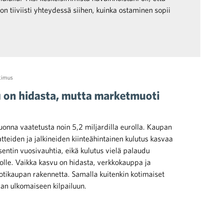
n tiiviisti yhteydessä siihen, kuinka ostaminen sopii
kimus
on hidasta, mutta marketmuoti
uonna vaatetusta noin 5,2 miljardilla eurolla. Kaupan
teiden ja jalkineiden kiinteähintainen kulutus kasvaa
sentin vuosivauhtia, eikä kulutus vielä palaudu
lle. Vaikka kasvu on hidasta, verkkokauppa ja
tikaupan rakennetta. Samalla kuitenkin kotimaiset
an ulkomaiseen kilpailuun.