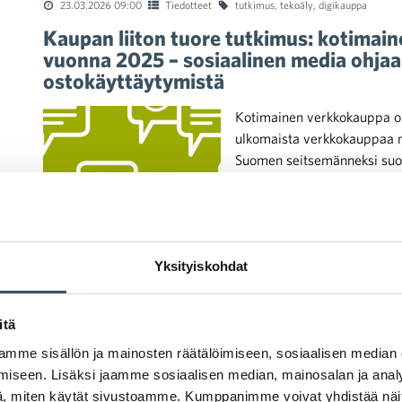
23.03.2026 09:00
Tiedotteet
tutkimus
,
tekoäly
,
digikauppa
Kaupan liiton tuore tutkimus: kotimai
vuonna 2025 – sosiaalinen media ohja
ostokäyttäytymistä
Kotimainen verkkokauppa o
ulkomaista verkkokauppaa 
Suomen seitsemänneksi suo
verkko-ostamiseen käytetty 
yli puolen 18–64-vuotiaan s
Yksityiskohdat
itä
09.02.2026 10:00
Tiedotteet
talousennuste
,
tutkimus
,
kaupan näk
mme sisällön ja mainosten räätälöimiseen, sosiaalisen median
iseen. Lisäksi jaamme sosiaalisen median, mainosalan ja analy
Kauppa kääntymässä kasvuun – kulutuk
, miten käytät sivustoamme. Kumppanimme voivat yhdistää näitä t