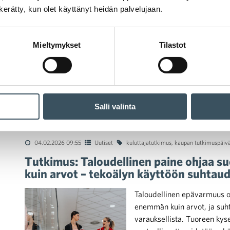
n kerätty, kun olet käyttänyt heidän palvelujaan.
Vähittäiskaupassa myynnin m
kasvussa. Työllisyys vähittä
ennustaa myynnin kasvavan m
Mieltymykset
Tilastot
samalla jopa 12 000–13 00
verrattuna vuoteen 2024. Ku
ja liitto ehdottaa kulutukse
varainsiirtoveron väliaikaist
Salli valinta
04.02.2026 09:55
Uutiset
kuluttajatutkimus
,
kaupan tutkimuspäiv
Tutkimus: Taloudellinen paine ohjaa 
kuin arvot – tekoälyn käyttöön suhtaud
Taloudellinen epävarmuus o
enemmän kuin arvot, ja suht
varauksellista. Tuoreen kys