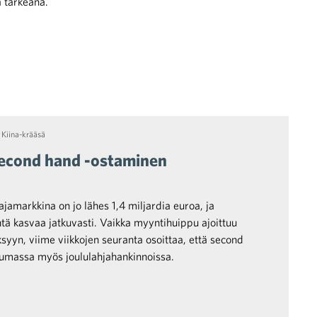
ä tärkeänä.
,
Kiina-krääsä
second hand -ostaminen
jamarkkina on jo lähes 1,4 miljardia euroa, ja
ntä kasvaa jatkuvasti. Vaikka myyntihuippu ajoittuu
ksyyn, viime viikkojen seuranta osoittaa, että second
umassa myös joululahjahankinnoissa.