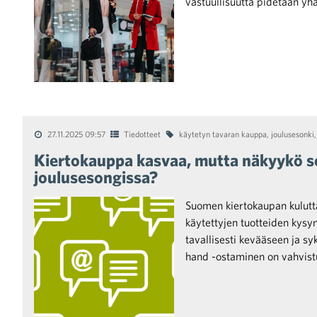
vastuullisuutta pidetään yh
27.11.2025 09:57
Tiedotteet
käytetyn tavaran kauppa
,
joulusesonki
Kiertokauppa kasvaa, mutta näkyykö 
joulusesongissa?
Suomen kiertokaupan kulutta
käytettyjen tuotteiden kysy
tavallisesti kevääseen ja sy
hand -ostaminen on vahvist