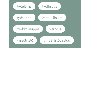
työelämä
työllisyys
työsuhde
vastuullisuus
verkkokauppa
verotus
ympäristö
ympäristövastuu