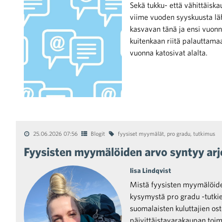
Sekä tukku- että vähittäisk
viime vuoden syyskuusta läh
kasvavan tänä ja ensi vuonn
kuitenkaan riitä palauttama
vuonna katosivat alalta.
iötilanteisiin varautuminen
noita kaupan alalta
25.06.2026 07:56
Blogit
fyysiset myymälät
,
pro gradu
,
tutkimus
Fyysisten myymälöiden arvo syntyy arj
kohtaista Kaupan liitossa
Iisa Lindqvist
Mistä fyysisten myymälöiden
kysymystä pro gradu -tutkie
suomalaisten kuluttajien o
päivittäistavarakaupan toimi