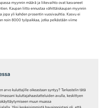
aupassa myynnin määrä ja liikevaihto ovat kasvaneet
tien. Kaupan liitto ennustaa vähittäiskaupan myynnin
a jopa yli kahden prosentin vuosivauhtia. Kasvu ei
an noin 8000 työpaikkaa, jotka pelkästään viime
essa
 arvo kuluttajille oikeastaan syntyy? Tarkastelin tätä
lmassani kuluttajahaastatteluiden avulla, keskittyen
stokäyttäytymiseen muun muassa
alalla. Yksi keskeisimmistä havainnoistani oli, että