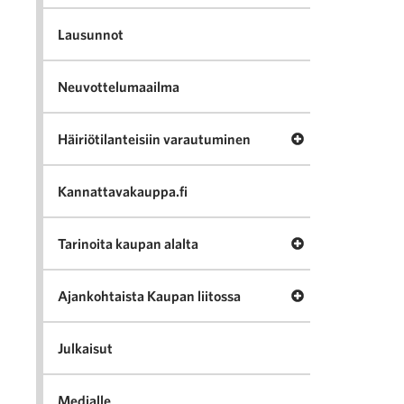
Lausunnot
Neuvottelumaailma
Avaa valikko Häir
Häiriötilanteisiin varautuminen
Kannattavakauppa.fi
Avaa valikko Tari
Tarinoita kaupan alalta
Avaa valikko Ajan
Ajankohtaista Kaupan liitossa
Julkaisut
Medialle