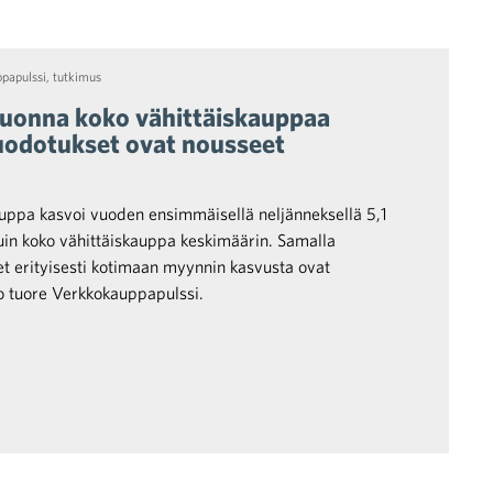
papulssi
,
tutkimus
uonna koko vähittäiskauppaa
odotukset ovat nousseet
ppa kasvoi vuoden ensimmäisellä neljänneksellä 5,1
uin koko vähittäiskauppa keskimäärin. Samalla
t erityisesti kotimaan myynnin kasvusta ovat
oo tuore Verkkokauppapulssi.