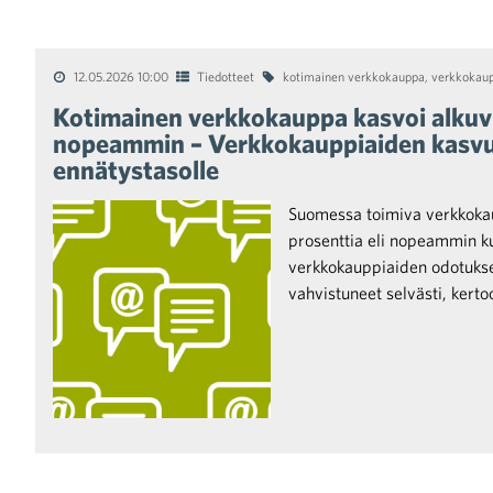
12.05.2026 10:00
Tiedotteet
kotimainen verkkokauppa
,
verkkokaup
Kotimainen verkkokauppa kasvoi alkuv
nopeammin – Verkkokauppiaiden kasvu
ennätystasolle
Suomessa toimiva verkkokau
prosenttia eli nopeammin k
verkkokauppiaiden odotukse
vahvistuneet selvästi, kert