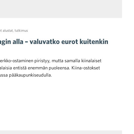
et alustat
,
tutkimus
in alla – valuvatko eurot kuitenkin
erkko-ostaminen piristyy, mutta samalla kiinalaiset
laisia entistä enemmän puoleensa. Kiina-ostokset
vussa pääkaupunkiseudulla.