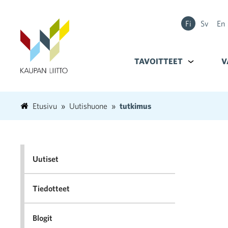
Fi
Sv
En
TAVOITTEET
Alavalikko k
V
Etusivu
Uutishuone
tutkimus
Uutiset
Tiedotteet
Blogit