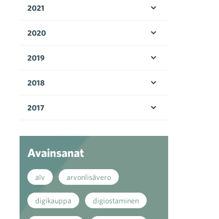
2021
Avaa valikko
2020
Avaa valikko
2019
Avaa valikko
2018
Avaa valikko
2017
Avaa valikko
Avainsanat
alv
arvonlisävero
digikauppa
digiostaminen