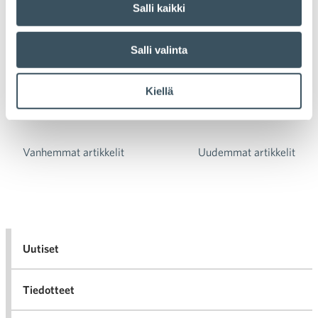
Salli kaikki
liiton lausunto, jätetty Lausuntopalveluun 1.6.2020 Yleiset
velvollisuudet ja periaatteet (luku 2) JL 11a§:
Uudelleenkäytön valmistelun edistäminen: Kannatamme
Salli valinta
vahvasti luonnoksen kirjausta, että uudelleenkäytön
valmistelua harjoittavat yritykset saavat …
Lue lisää
Kiellä
Vanhemmat artikkelit
Uudemmat artikkelit
Artikkelien selaus
Uutiset
Tiedotteet