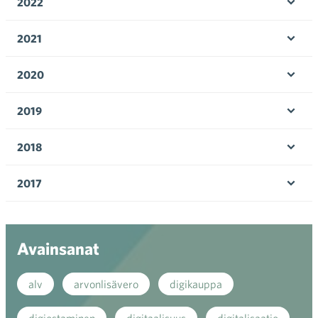
2022
Ava
valik
2021
Ava
valik
2020
Ava
valik
2019
Ava
valik
2018
Ava
valik
2017
Ava
valik
Avainsanat
alv
arvonlisävero
digikauppa