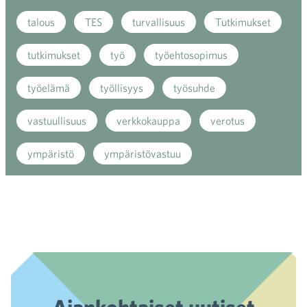
talous
TES
turvallisuus
Tutkimukset
tutkimukset
työ
työehtosopimus
työelämä
työllisyys
työsuhde
vastuullisuus
verkkokauppa
verotus
ympäristö
ympäristövastuu
Ajankohtaiset uutiset