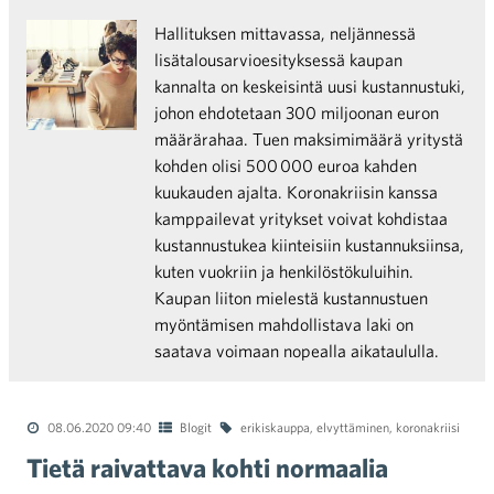
Hallituksen mittavassa, neljännessä
lisätalousarvioesityksessä kaupan
kannalta on keskeisintä uusi kustannustuki,
johon ehdotetaan 300 miljoonan euron
määrärahaa. Tuen maksimimäärä yritystä
kohden olisi 500 000 euroa kahden
kuukauden ajalta. Koronakriisin kanssa
kamppailevat yritykset voivat kohdistaa
kustannustukea kiinteisiin kustannuksiinsa,
kuten vuokriin ja henkilöstökuluihin.
Kaupan liiton mielestä kustannustuen
myöntämisen mahdollistava laki on
saatava voimaan nopealla aikataululla.
08.06.2020 09:40
Blogit
erikiskauppa
,
elvyttäminen
,
koronakriisi
Tietä raivattava kohti normaalia