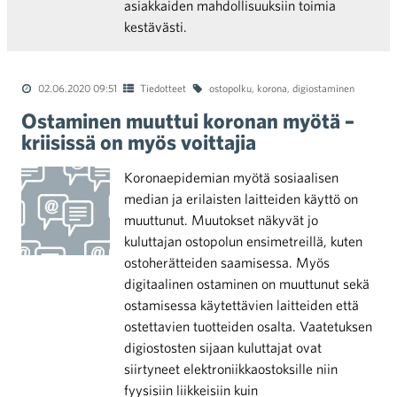
asiakkaiden mahdollisuuksiin toimia
kestävästi.
02.06.2020 09:51
Tiedotteet
ostopolku
,
korona
,
digiostaminen
Ostaminen muuttui koronan myötä –
kriisissä on myös voittajia
Koronaepidemian myötä sosiaalisen
median ja erilaisten laitteiden käyttö on
muuttunut. Muutokset näkyvät jo
kuluttajan ostopolun ensimetreillä, kuten
ostoherätteiden saamisessa. Myös
digitaalinen ostaminen on muuttunut sekä
ostamisessa käytettävien laitteiden että
ostettavien tuotteiden osalta. Vaatetuksen
digiostosten sijaan kuluttajat ovat
siirtyneet elektroniikkaostoksille niin
fyysisiin liikkeisiin kuin