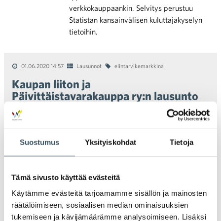
verkkokauppaankin. Selvitys perustuu
Statistan kansainvälisen kuluttajakyselyn
tietoihin.
01.06.2020 14:57
Lausunnot
elintarvikemarkkina
Kaupan liiton ja
Päivittäistavarakauppa ry:n lausunto
elintarvikemarkkinalain ja
oikeudenkäynnistä
markkinaoikeudessa annetun lain
muuttamisesta
Suostumus
Yksityiskohdat
Tietoja
Päivittäistavarakauppa ry ja Kaupan liitto ovat antaneet
lausunnon hallituksen esityksestä eduskunnalle
Tämä sivusto käyttää evästeitä
elintarvikemarkkinalain ja oikeudenkäynnistä
Käytämme evästeitä tarjoamamme sisällön ja mainosten
markkinaoikeudessa annetun lain 1 luvun 2 ja 6 §:n
räätälöimiseen, sosiaalisen median ominaisuuksien
muuttamisesta. Lue lausunto:
tukemiseen ja kävijämäärämme analysoimiseen. Lisäksi