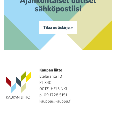
sähköpostiisi
Tilaa uutiskirje »
Kaupan liitto
Eteläranta 10
PL 340
00131 HELSINKI
p. 09 1728 5151
kauppa@kauppa.fi