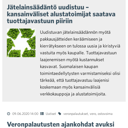
Jätelainsäädäntö uudistuu –
kansainväliset alustatoimijat saatava
tuottajavastuun piiriin
Uudistuvan jätelainsäädännön myötä
pakkausjätteiden keräämiseen ja
kierrätykseen on tulossa uusia ja kiristyviä
vastuita myös kaupalle. Tuottajavastuun
laajenemisen myötä kustannukset
kasvavat. Suomalaisen kaupan
toimintaedellytysten varmistamiseksi olisi
tärkeää, että tuottajavastuu laajenisi
koskemaan myös kansainvälisiä
verkkokauppoja ja alustatoimijoita.
09.06.2020 14:00
Uutiset
veronpalautukset
,
vero
,
ostovoima
Veronpalautusten ajankohdat avuksi