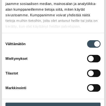
jaamme sosiaalisen median, mainosalan ja analytiikka-
alan kumppaneillemme tietoja siitä, miten käytät
01.06.2020 14:54
Lausunnot
autovero
,
valmistevero
,
verotus
sivustoamme. Kumppanimme voivat yhdistää näitä
Lausunto valmisteverotusmenettelyn
tietoja muihin tietoihin, joita olet antanut heille tai joita on
ja autoverotusmenettelyn
kerätty, kun olet käyttänyt heidän palvelujaan.
uudistamisesta
Suostumuksen
Kaupan liitto on antanut asiantuntijalausunnon hallituksen
Välttämätön
valinta
esityksestä valmisteverotusmenettelyn ja
autoverotusmenettelyn uudistamisesta (HE 54/2020 vp).
Lue lausunto:
Mieltymykset
Tilastot
01.06.2020 13:17
Lausunnot
kierrätys
,
jätelaki
,
kiertotalous
Lausunto luonnoksesta hallituksen
esitykseksi jätelain ja eräiden muiden
Markkinointi
lakien muuttamisesta
Lausuntopyynnön diaarinumero: VN/538/2019 Kaupan