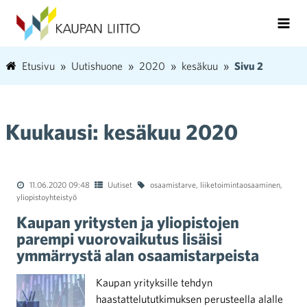
Etusivu
Uutishuone
2020
kesäkuu
Sivu 2
Kuukausi:
kesäkuu 2020
11.06.2020 09:48
Uutiset
osaamistarve
,
liiketoimintaosaaminen
,
yliopistoyhteistyö
Kaupan yritysten ja yliopistojen
parempi vuorovaikutus lisäisi
ymmärrystä alan osaamistarpeista
Kaupan yrityksille tehdyn
haastattelututkimuksen perusteella alalle