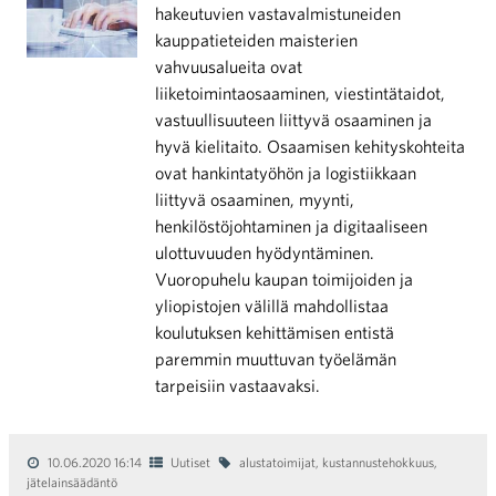
hakeutuvien vastavalmistuneiden
kauppatieteiden maisterien
vahvuusalueita ovat
liiketoimintaosaaminen, viestintätaidot,
vastuullisuuteen liittyvä osaaminen ja
hyvä kielitaito. Osaamisen kehityskohteita
ovat hankintatyöhön ja logistiikkaan
liittyvä osaaminen, myynti,
henkilöstöjohtaminen ja digitaaliseen
ulottuvuuden hyödyntäminen.
Vuoropuhelu kaupan toimijoiden ja
yliopistojen välillä mahdollistaa
koulutuksen kehittämisen entistä
paremmin muuttuvan työelämän
tarpeisiin vastaavaksi.
10.06.2020 16:14
Uutiset
alustatoimijat
,
kustannustehokkuus
,
jätelainsäädäntö