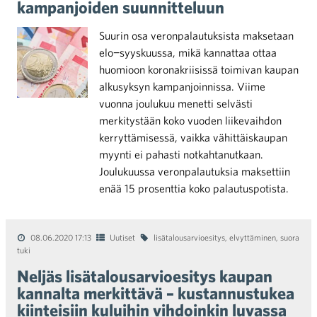
kampanjoiden suunnitteluun
Suurin osa veronpalautuksista maksetaan
elo−syyskuussa, mikä kannattaa ottaa
huomioon koronakriisissä toimivan kaupan
alkusyksyn kampanjoinnissa. Viime
vuonna joulukuu menetti selvästi
merkitystään koko vuoden liikevaihdon
kerryttämisessä, vaikka vähittäiskaupan
myynti ei pahasti notkahtanutkaan.
Joulukuussa veronpalautuksia maksettiin
enää 15 prosenttia koko palautuspotista.
08.06.2020 17:13
Uutiset
lisätalousarvioesitys
,
elvyttäminen
,
suora
tuki
Neljäs lisätalousarvioesitys kaupan
kannalta merkittävä – kustannustukea
kiinteisiin kuluihin vihdoinkin luvassa