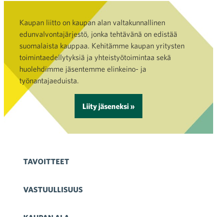
Kaupan liitto on kaupan alan valtakunnallinen
edunvalvontajärjestö, jonka tehtävänä on edistää
suomalaista kauppaa. Kehitämme kaupan yritysten
toimintaedellytyksiä ja yhteistyötoimintaa sekä
huolehdimme jäsentemme elinkeino- ja
työnantajaeduista.
Liity jäseneksi »
TAVOITTEET
VASTUULLISUUS