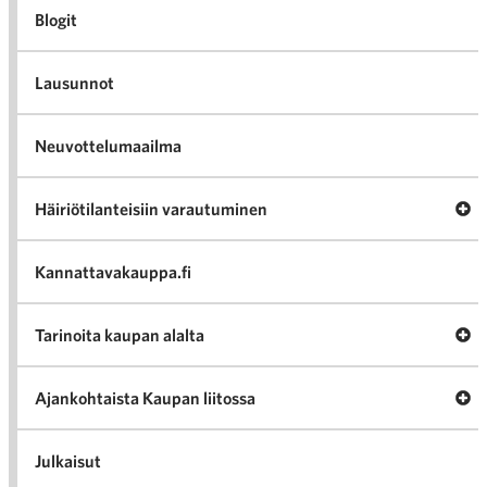
Blogit
Lausunnot
Neuvottelumaailma
Av
Häiriötilanteisiin varautuminen
Häir
va
Kannattavakauppa.fi
A
Tarinoita kaupan alalta
val
Tari
ka
Ava
Ajankohtaista Kaupan liitossa
al
Ajan
K
l
Julkaisut