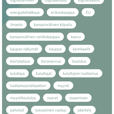
digiostaminen
digitaalisuus
digitalisaatio
energiatehokkuus
erikoiskauppa
EU
ilmasto
kansainvälinen kilpailu
kansainvälinen verkkokauppa
kasvu
kaupan näkymät
kauppa
kemikaalit
kiertotalous
koronavirus
koulutus
kuluttaja
kuluttajat
kuluttajien luottamus
luottamusindikaattori
myynti
myyntikoulutus
nuoret
osaaminen
palvelut
sosiaalinen vastuu
sääntely