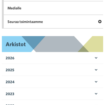
Medialle
Ava
Seuraa toimintaamme
toi
Arkistot
2026
Ava
valik
2025
Ava
valik
2024
Ava
valik
2023
Ava
valik