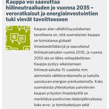
Kauppa voi saavuttaa
hiilineutraaliuden jo vuonna 2035 –
veroratkaisut ja energiainvestointien
tuki vievät tavoitteeseen
Kaupan alan vähähiilisyystiekartan
tavoitteena on, että suomalainen kauppa
on toimialansa globaali
ilmastoedelläkävijä ja saavuttanut
hiilineutraaliuden vuonna 2035, ja vuonna
2050 ala on lähes nollapäästöinen.
Kauppa pystyy aikaistamaan
hiilineutraaliutta 15 vuodella mm.
alemmalla sähköverokannalla ja tuetulla
uusiutuvan energian pientuotannolla. Koko
suomalaista yhteiskuntaa palvelevien
kaupan yritysten ilmastotyöllä on
merkittävä positiivinen kädenjälkivaikutus
koko arvo- ja toimitusketjuun sekä