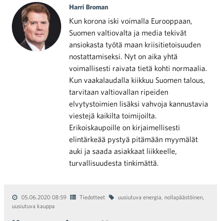
Harri Broman
Kun korona iski voimalla Eurooppaan,
Suomen valtiovalta ja media tekivät
ansiokasta työtä maan kriisitietoisuuden
nostattamiseksi. Nyt on aika yhtä
voimallisesti raivata tietä kohti normaalia.
Kun vaakalaudalla kiikkuu Suomen talous,
tarvitaan valtiovallan ripeiden
elvytystoimien lisäksi vahvoja kannustavia
viestejä kaikilta toimijoilta.
Erikoiskaupoille on kirjaimellisesti
elintärkeää pystyä pitämään myymälät
auki ja saada asiakkaat liikkeelle,
turvallisuudesta tinkimättä.
05.06.2020 08:59
Tiedotteet
uusiutuva energia
,
nollapäästöinen
,
uusiutuva kauppa