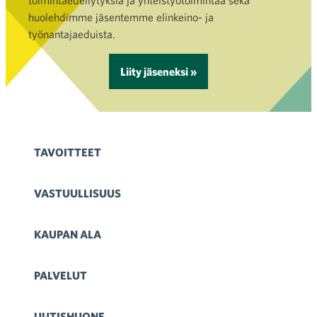
toimintaedellytyksiä ja yhteistyötoimintaa sekä
huolehdimme jäsentemme elinkeino- ja
työnantajaeduista.
Liity jäseneksi »
TAVOITTEET
VASTUULLISUUS
KAUPAN ALA
PALVELUT
UUTISHUONE