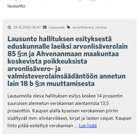
lausunto:
24.10.2025 08:47
Lausunnot
arvonlisävero
,
verotus
Lausunto hallituksen esityksestä
eduskunnalle laeiksi arvonlisäverolain
85 §:n ja Ahvenanmaan maakuntaa
koskevista poikkeuksista
arvonlisävero- ja
valmisteverolainsäädäntöön annetun
lain 18 b §:n muuttamisesta
Lausunnolla oleva hallituksen esitys koskee 14 prosentin
suuruisen alennetun verokannan alentamista 13,5
prosenttiin. Kaupan alalla kyseisen verokannan piiriin
sisältyvät mm. elintarvikkeet, kirjat ja lasten vaipat. Kaupan
liitto pitää esitettyä verokannan …
Lue lisää