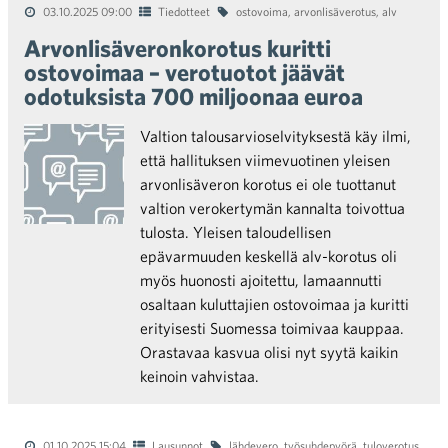
03.10.2025 09:00
Tiedotteet
ostovoima
,
arvonlisäverotus
,
alv
Arvonlisäveronkorotus kuritti
ostovoimaa – verotuotot jäävät
odotuksista 700 miljoonaa euroa
Valtion talousarvioselvityksestä käy ilmi,
että hallituksen viimevuotinen yleisen
arvonlisäveron korotus ei ole tuottanut
valtion verokertymän kannalta toivottua
tulosta. Yleisen taloudellisen
epävarmuuden keskellä alv-korotus oli
myös huonosti ajoitettu, lamaannutti
osaltaan kuluttajien ostovoimaa ja kuritti
erityisesti Suomessa toimivaa kauppaa.
Orastavaa kasvua olisi nyt syytä kaikin
keinoin vahvistaa.
01.10.2025 15:04
Lausunnot
lähdevero
,
työsuhdepyörä
,
tuloverotus