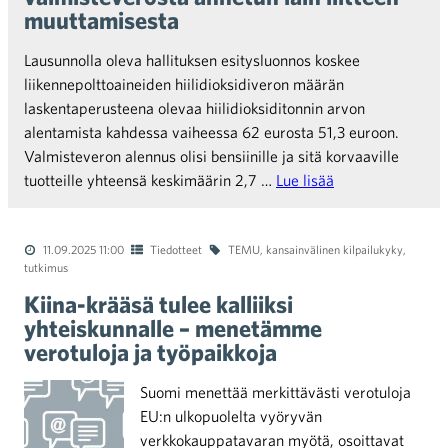
muuttamisesta
Lausunnolla oleva hallituksen esitysluonnos koskee
liikennepolttoaineiden hiilidioksidiveron määrän
laskentaperusteena olevaa hiilidioksiditonnin arvon
alentamista kahdessa vaiheessa 62 eurosta 51,3 euroon.
Valmisteveron alennus olisi bensiinille ja sitä korvaaville
tuotteille yhteensä keskimäärin 2,7 …
Lue lisää
11.09.2025 11:00
Tiedotteet
TEMU
,
kansainvälinen kilpailukyky
,
tutkimus
Kiina-krääsä tulee kalliiksi
yhteiskunnalle – menetämme
verotuloja ja työpaikkoja
Suomi menettää merkittävästi verotuloja
EU:n ulkopuolelta vyöryvän
verkkokauppatavaran myötä, osoittavat