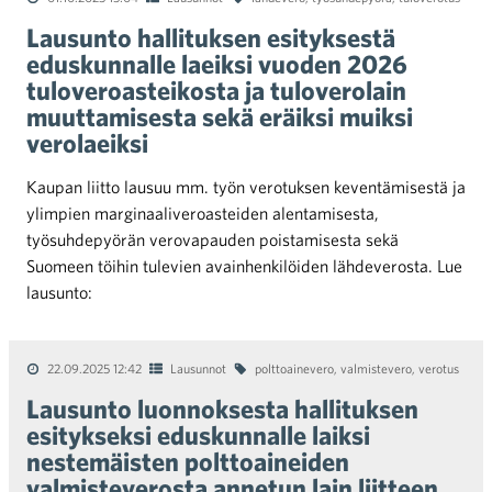
Lausunto hallituksen esityksestä
eduskunnalle laeiksi vuoden 2026
tuloveroasteikosta ja tuloverolain
muuttamisesta sekä eräiksi muiksi
verolaeiksi
Kaupan liitto lausuu mm. työn verotuksen keventämisestä ja
ylimpien marginaaliveroasteiden alentamisesta,
työsuhdepyörän verovapauden poistamisesta sekä
Suomeen töihin tulevien avainhenkilöiden lähdeverosta. Lue
lausunto:
22.09.2025 12:42
Lausunnot
polttoainevero
,
valmistevero
,
verotus
Lausunto luonnoksesta hallituksen
esitykseksi eduskunnalle laiksi
nestemäisten polttoaineiden
valmisteverosta annetun lain liitteen