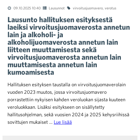
09.10.2025 10:40
Lausunnot
virvoitusjuomavero
,
verotus
Lausunto hallituksen esityksestä
laeiksi virvoitusjuomaverosta annetun
lain ja alkoholi- ja
alkoholijuomaverosta annetun lain
liitteen muuttamisesta sekä
virvoitusjuomaverosta annetun lain
muuttamisesta annetun lain
kumoamisesta
Hallituksen esityksen taustalla on virvoitusjuomaverolain
vuoden 2023 muutos, jossa virvoitusjuomavero
porrastettiin nykyisen kahden veroluokan sijasta kuuteen
veroluokkaan. Lisäksi esitykseen on sisällytetty
hallitusohjelman, sekä vuosien 2024 ja 2025 kehysriihissä
sovittujen mukaiset …
Lue lisää