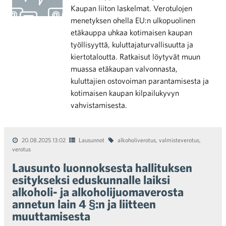
Kaupan liiton laskelmat. Verotulojen
menetyksen ohella EU:n ulkopuolinen
etäkauppa uhkaa kotimaisen kaupan
työllisyyttä, kuluttajaturvallisuutta ja
kiertotaloutta. Ratkaisut löytyvät muun
muassa etäkaupan valvonnasta,
kuluttajien ostovoiman parantamisesta ja
kotimaisen kaupan kilpailukyvyn
vahvistamisesta.
20.08.2025 13:02
Lausunnot
alkoholiverotus
,
valmisteverotus
,
verotus
Lausunto luonnoksesta hallituksen
esitykseksi eduskunnalle laiksi
alkoholi- ja alkoholijuomaverosta
annetun lain 4 §:n ja liitteen
muuttamisesta