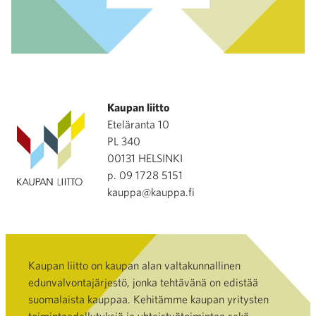
Kaupan liitto
Eteläranta 10
PL 340
00131 HELSINKI
p. 09 1728 5151
kauppa@kauppa.fi
Kaupan liitto on kaupan alan valtakunnallinen
edunvalvontajärjestö, jonka tehtävänä on edistää
suomalaista kauppaa. Kehitämme kaupan yritysten