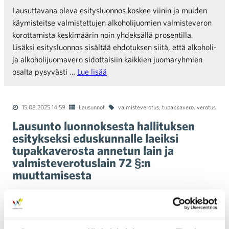
Lausuttavana oleva esitysluonnos koskee viinin ja muiden
käymisteitse valmistettujen alkoholijuomien valmisteveron
korottamista keskimäärin noin yhdeksällä prosentilla.
Lisäksi esitysluonnos sisältää ehdotuksen siitä, että alkoholi-
ja alkoholijuomavero sidottaisiin kaikkien juomaryhmien
osalta pysyvästi …
Lue lisää
15.08.2025 14:59
Lausunnot
valmisteverotus
,
tupakkavero
,
verotus
Lausunto luonnoksesta hallituksen
esitykseksi eduskunnalle laeiksi
tupakkaverosta annetun lain ja
valmisteverotuslain 72 §:n
muuttamisesta
Lausuttavana oleva esitysluonnos koskee
sähkösavukenesteiden ja savuttomien nikotiinituotteiden
tupakkaveron korotusta. Korotusta veroon tulisi