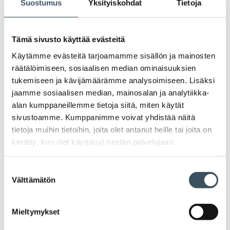
Suostumus
Yksityiskohdat
Tietoja
esitysluonnoksen mukaan keskimäärin 37 prosenttia. Lisäksi
tupakkaveroton matkustajatuonti toisesta EU:n
jäsenvaltiosta rajoitettaisiin sekä nuuskan että savuttomien
Tämä sivusto käyttää evästeitä
nikotiinituotteiden …
Lue lisää
Käytämme evästeitä tarjoamamme sisällön ja mainosten
räätälöimiseen, sosiaalisen median ominaisuuksien
08.08.2025 14:52
Lausunnot
alv
,
verotus
tukemiseen ja kävijämäärämme analysoimiseen. Lisäksi
Lausunto luonnoksesta hallituksen
jaamme sosiaalisen median, mainosalan ja analytiikka-
esitykseksi eduskunnalle laeiksi
alan kumppaneillemme tietoja siitä, miten käytät
arvonlisäverolain 85 §:n ja
sivustoamme. Kumppanimme voivat yhdistää näitä
Ahvenanmaan maakuntaa koskevista
tietoja muihin tietoihin, joita olet antanut heille tai joita on
poikkeuksista arvonlisävero- ja
kerätty, kun olet käyttänyt heidän palvelujaan.
valmisteverolainsäädäntöön annetun
lain 18 b §:n muuttamisesta
Suostumuksen
Välttämätön
valinta
Lausunnolla oleva hallituksen esitysluonnos koskee 14
prosentin suuruisen alennetun verokannan alentamista 13,5
Mieltymykset
prosenttiin. Kaupan alalla kyseisen verokannan piiriin
sisältyvät mm. elintarvikkeet ja kirjat. Lue lausunto: