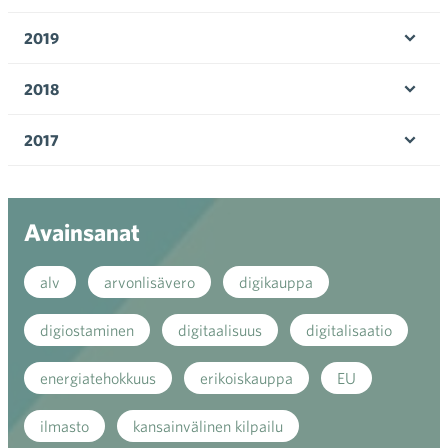
Ava
valik
2019
Ava
valik
2018
Ava
valik
2017
Ava
valik
Avainsanat
alv
arvonlisävero
digikauppa
digiostaminen
digitaalisuus
digitalisaatio
energiatehokkuus
erikoiskauppa
EU
ilmasto
kansainvälinen kilpailu