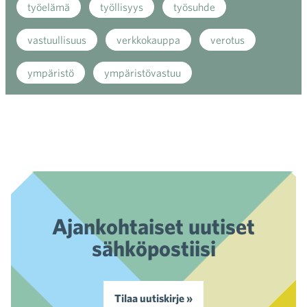
työelämä
työllisyys
työsuhde
vastuullisuus
verkkokauppa
verotus
ympäristö
ympäristövastuu
Ajankohtaiset uutiset
sähköpostiisi
Tilaa uutiskirje »