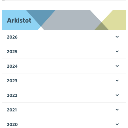
toi
Arkistot
2026
Ava
valik
2025
Ava
valik
2024
Ava
valik
2023
Ava
valik
2022
Ava
valik
2021
Ava
valik
2020