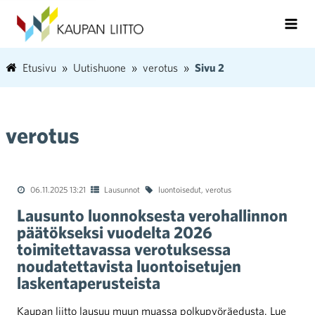
Etusivu
Uutishuone
verotus
Sivu 2
verotus
06.11.2025 13:21
Lausunnot
luontoisedut
,
verotus
Lausunto luonnoksesta verohallinnon
päätökseksi vuodelta 2026
toimitettavassa verotuksessa
noudatettavista luontoisetujen
laskentaperusteista
Kaupan liitto lausuu muun muassa polkupyöräedusta. Lue