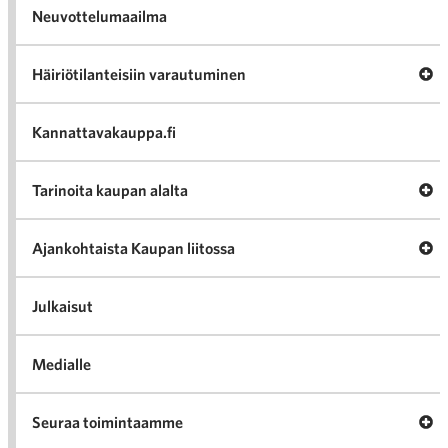
Neuvottelumaailma
Av
Häiriötilanteisiin varautuminen
Häir
va
Kannattavakauppa.fi
A
Tarinoita kaupan alalta
val
Tari
ka
Ava
Ajankohtaista Kaupan liitossa
al
Ajan
K
l
Julkaisut
Medialle
Ava
Seuraa toimintaamme