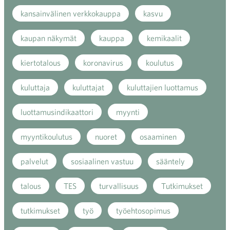
kansainvälinen verkkokauppa
kasvu
kaupan näkymät
kauppa
kemikaalit
kiertotalous
koronavirus
koulutus
kuluttaja
kuluttajat
kuluttajien luottamus
luottamusindikaattori
myynti
myyntikoulutus
nuoret
osaaminen
palvelut
sosiaalinen vastuu
sääntely
talous
TES
turvallisuus
Tutkimukset
tutkimukset
työ
työehtosopimus